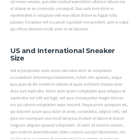
ad minim veniam, quis eder nostrud exercitation ullamco laboris nisi
ut aliquip ex ea commodo consequat. Duis aute irure dolor in
reprehenderit in voluptate velit esse cillum dolore eu fugiat nulla
pariatur. Excepteur sint occaecat cupidatat non proident, sunt in culpa
qui officia deserunt mollit anim id est laborum.
US and International Sneaker
Size
Sed ut perspiciatis unde omnis iste natus error sit voluptatem
accusantium doloremque laudantium, totam rem aperiam, eaque
ipsa quae ab illo inventore veritatis et quasi architecto beatae vitae
dicta sunt explicabo. Nemo enim ipsam voluptatem quia voluptas sit
aspernatur aut odit aut fugit, sed quia consequuntur magni dolores
eos qui ratione voluptatem sequi nesciunt. Neque porro quisquam est,
qui dolorem ipsum quia dolor sit amet, consectetur, adipisci velit, sed
quia non numquam eius modi tempora incidunt ut labore et dolore
magnam aliquam quaerat voluptatem. Ut enim ad minima veniam,
quis nostrum exercitationem ullam corporis suscipit laboriosam, nisi
ut aliquid ex ea commodi consequatur? Quis autem vel eum iure