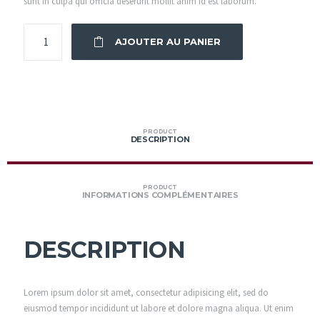
sunt in culpa qui officia deserunt mollit anim id est laborum.
QUANTITÉ
AJOUTER AU PANIER
PRODUCT
DESCRIPTION
PRODUCT
INFORMATIONS COMPLÉMENTAIRES
DESCRIPTION
Lorem ipsum dolor sit amet, consectetur adipisicing elit, sed do
eiusmod tempor incididunt ut labore et dolore magna aliqua. Ut enim