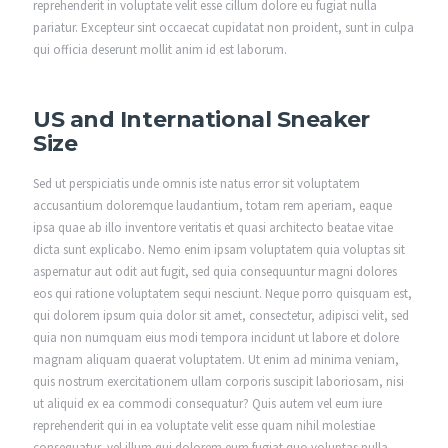
reprehenderit in voluptate velit esse cillum dolore eu fugiat nulla
pariatur. Excepteur sint occaecat cupidatat non proident, sunt in culpa
qui officia deserunt mollit anim id est laborum.
US and International Sneaker
Size
Sed ut perspiciatis unde omnis iste natus error sit voluptatem
accusantium doloremque laudantium, totam rem aperiam, eaque
ipsa quae ab illo inventore veritatis et quasi architecto beatae vitae
dicta sunt explicabo. Nemo enim ipsam voluptatem quia voluptas sit
aspernatur aut odit aut fugit, sed quia consequuntur magni dolores
eos qui ratione voluptatem sequi nesciunt. Neque porro quisquam est,
qui dolorem ipsum quia dolor sit amet, consectetur, adipisci velit, sed
quia non numquam eius modi tempora incidunt ut labore et dolore
magnam aliquam quaerat voluptatem. Ut enim ad minima veniam,
quis nostrum exercitationem ullam corporis suscipit laboriosam, nisi
ut aliquid ex ea commodi consequatur? Quis autem vel eum iure
reprehenderit qui in ea voluptate velit esse quam nihil molestiae
consequatur, vel illum qui dolorem eum fugiat quo voluptas nulla