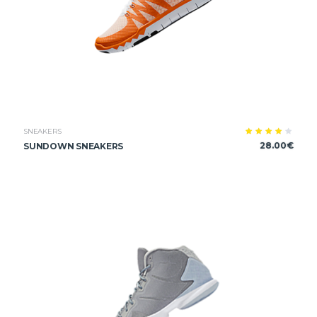
SNEAKERS
Note
28.00
€
SUNDOWN SNEAKERS
4.00
sur 5