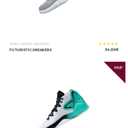
JAMES GIROBILI
,
SNEAKERS
Note
34.00
€
FUTURISTIC SNEAKERS
5.00
sur 5
SALE!