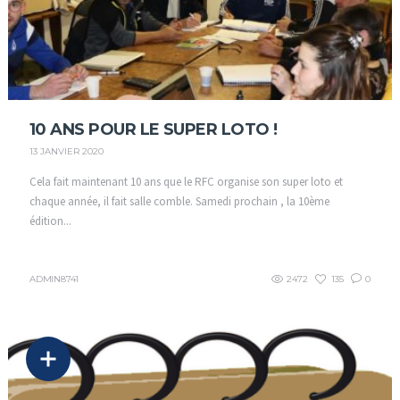
10 ANS POUR LE SUPER LOTO !
13 JANVIER 2020
Cela fait maintenant 10 ans que le RFC organise son super loto et
chaque année, il fait salle comble. Samedi prochain , la 10ème
édition...
ADMIN8741
2472
135
0