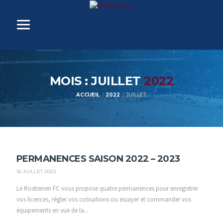
MOIS : JUILLET
2022
ACCUEIL
2022
JUILLET
PERMANENCES SAISON 2022 – 2023
16 JUILLET 2022
Le Rostrenen FC vous propose quatre permanences pour enregistrer
vos licences, régler vos cotisations ou essayer et commander vos
équipements en vue de la...