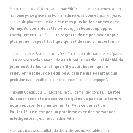
Moins rapide qu’à 18 ans, Jonathan Vitré s’adapte parfaitement à son
nouveau poste grâce à sa bonne technique, sa bonne vision du jeu et
son art du placement.
« Ça a été mes plus belles années avec
Jimmy. Au cours de cette période, j’ai beaucoup appris
tactiquement,
confie-t-il.
Je regrette de ne pas avoir appris
plus jeune l’aspect tactique qui est devenu si important. »
Les équipes A et B se sont trouvées affaiblies par de nombreux départs.
« En concertation avec Éric et Thibault Coadic, j’ai décidé de
jouer en A. Je leur ai dit que s’il y avait besoin que je
redevienne joueur de l’équipe A, cela ne me posait aucun
problème. »
Jonathan a donc renoncé à coacher l’équipe B.
Thibault Coadic, qui lui succède, sait lui demander conseil.
« Le rôle
du coach consiste à observer ce qui ne va pas sur le terrain
pour apporter les changements. Pour ce qui est de
l’autorité, ce n’est pas un problème avec des personnes
intelligentes »,
estime Jonathan Vitré.
Face aux mauvais résultats du début de saison, véritable échec