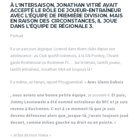
À L’INTERSAISON, JONATHAN VITRÉ AVAIT
ACCEPTÉ LE RÔLE DE JOUEUR-ENTRAÎNEUR
AVEC L’ÉQUIPE DE PREMIÈRE DIVISION. MAIS
EN RAISON DES CIRCONSTANCES, IL JOUE
DANS L’ÉQUIPE DE RÉGIONALE 3.
Portrait
Il a un parcours atypique. Licencié dans divers clubs depuis son
adolescence : au Club sportif rostrenois, à la GSI Pontivy, l’Avant-
garde Rostrenoise ou Rostrenen FC… Sur le terrain, tantôt joueur,
tantôt entraîneur, Jonathan Vitré est toujours là !
Il a même, un temps, rejoint Plouguernével.
« Avec Glenn Dubois
, nous avions une bonne petite équipe
, se souvient-il.
Et puis,
Jimmy Lesniewski a été nommé entraîneur du RFC et je suis
revenu à Rostrenen. C’est à ce moment-là que je suis
devenu défenseur alors que, jusque-là, j’avais toujours joué
devant, comme milieu gauche ou droit ou en pointe. »
« Je fais de mon mieux »