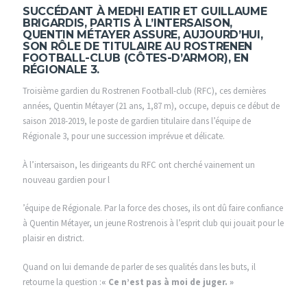
SUCCÉDANT À MEDHI EATIR ET GUILLAUME
BRIGARDIS, PARTIS À L’INTERSAISON,
QUENTIN MÉTAYER ASSURE, AUJOURD’HUI,
SON RÔLE DE TITULAIRE AU ROSTRENEN
FOOTBALL-CLUB (CÔTES-D’ARMOR), EN
RÉGIONALE 3.
Troisième gardien du Rostrenen Football-club (RFC), ces dernières
années, Quentin Métayer (21 ans, 1,87 m), occupe, depuis ce début de
saison 2018-2019, le poste de gardien titulaire dans l’équipe de
Régionale 3, pour une succession imprévue et délicate.
À l’intersaison, les dirigeants du RFC ont cherché vainement un
nouveau gardien pour l
’équipe de Régionale. Par la force des choses, ils ont dû faire confiance
à Quentin Métayer, un jeune Rostrenois à l’esprit club qui jouait pour le
plaisir en district.
Quand on lui demande de parler de ses qualités dans les buts, il
retourne la question :
« Ce n’est pas à moi de juger. »