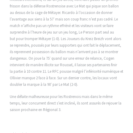
frisson dans la défense Rostrenoise avec Le Mat qui pique son ballon
au dessus de la cage de Métayer. Ricardo à l’occasion de donner
l’avantage aux siens à la 57′ mais son coup franc n’est pas cadré. Le
match n’affiche pas un rythme effréné et les visiteurs vont se faire
surprendre à l’heure de jeu sur un jeu long, Le Person part seul au
but pour tromper Métayer (1-0). Les Joueurs du Kreiz Breizh vont alors
se reprendre, poussés par leurs supporters qui ont fait le déplacement,
ils reprennent possession du ballon mais n’arrivent pas à se montrer
dangereux. On joue la 75′ quand sur une erreur de relance, Cogen
intervient de manière illicite sur Roussel, il laisse ses partenaires finir
la partie à 10 contre 11. Le RFC pousse malgré l’infériorité numérique et
Ollivier manque 2 face à face. Sur un dernier contre, les locaux vont
doubler la marque à la 90′ par Le Mat (2-0).
Une défaite malheureuse pour les Rostrenois mais dans le même
temps, leur concurrent direct s’est incliné, ils sont assurés de rejouer la
saison prochaine en Régional 3.