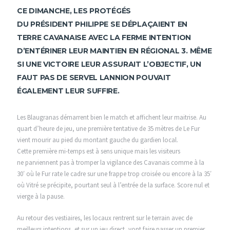
CE DIMANCHE, LES PROTÉGÉS
DU PRÉSIDENT PHILIPPE SE DÉPLAÇAIENT EN
TERRE CAVANAISE AVEC LA FERME INTENTION
D’ENTÉRINER LEUR MAINTIEN EN RÉGIONAL 3. MÊME
SI UNE VICTOIRE LEUR ASSURAIT L’OBJECTIF, UN
FAUT PAS DE SERVEL LANNION POUVAIT
ÉGALEMENT LEUR SUFFIRE.
Les Blaugranas démarrent bien le match et affichent leur maitrise. Au
quart d’heure de jeu, une première tentative de 35 mètres de Le Fur
vient mourir au pied du montant gauche du gardien local.
Cette première mi-temps est à sens unique mais les visiteurs
ne parviennent pas à tromper la vigilance des Cavanais comme à la
30′ où le Fur rate le cadre sur une frappe trop croisée ou encore à la 35′
où Vitré se précipite, pourtant seul à l’entrée de la surface. Score nul et
vierge à la pause.
Au retour des vestiaires, les locaux rentrent sur le terrain avec de
meilleurs intentions, et sur un jeu direct, vont faire passer un premier