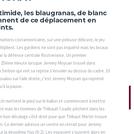
imide, les blaugranas, de blanc
iennent de ce déplacement en
nts.
mations costarmoricaine, sur une pelouse délicate, le jeu
tiplient. Les gardiens ne sont pas inquiété mais les locaux
ar la défense centrale Rostrenoise. Un premier
la 25ème minute lorsque Jeremy Moysan trouvé dans
 Serbon qui voit sa reprise s’envoler au dessus du cadre. 10
oualou sur l’aile droite, c’est Jeremy Moysan qui reprend
u’à la pause.
izh mettent le pied sur le ballon et commencent à mettre
lient mais les hommes de Thibault Coadic pêchent dans les
 un bon décalage côté droit pour que Thibaut Martin trouve
. Ce dernier adresse un centre en retrait pour Jeremy
ur la deuxième fois (0-2). Les espacent s’ouvrent alors en