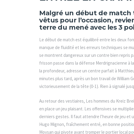
Malgré un début de match t
vêtus pour l’occasion, rev
terre du mené avec les 3 poi
Le début de match est équilibré entre les deux for
manque de fluidité et les erreurs techniques se mul
se montrent dangereux sur un contre bien repris p
frisson passe dans la défense Merdrignacienne à 
la profondeur, adresse un centre parfait à Matthieu
minutes plus tard, après un bon travail de William G
victorieusement de la tête (0-1). Rien à signalé jusq
Au retour des vestiaires, Les hommes du Kreiz Bre
en place un jeu plaisant. Les offensives se multip
derniers gestes. Il faut attendre l’heure de jeu et
Hugo Mignon, fraîchement entré, en bonne position
Moysan qui pivote avant tromper le portier local po